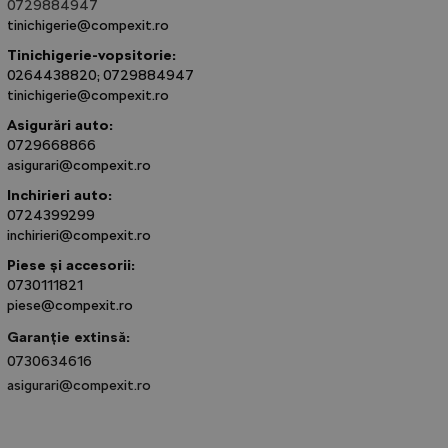
0729884947
tinichigerie@compexit.ro
Tinichigerie-vopsitorie:
0264438820; 0729884947
tinichigerie@compexit.ro
Asigurări auto:
0729668866
asigurari@compexit.ro
Inchirieri auto:
0724399299
inchirieri@compexit.ro
Piese și accesorii:
0730111821
piese@compexit.ro
Garanție extinsă:
0730634616
asigurari@compexit.ro