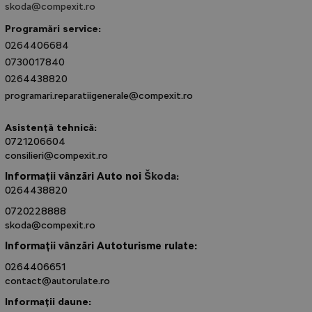
skoda@compexit.ro
Programări service:
0264406684
0730017840
0264438820
programari.reparatiigenerale@compexit.ro
Asistență tehnică:
0721206604
consilieri@compexit.ro
Informații vânzări Auto noi
Škoda
:
0264438820
0720228888
skoda@compexit.ro
Informații
vânzări
Autoturisme rulate:
0264406651
contact@autorulate.ro
Informații daune: