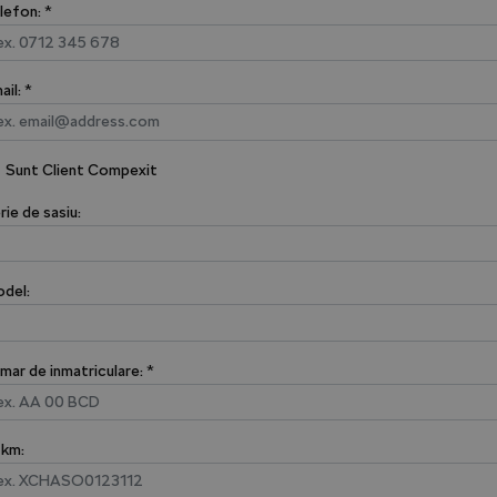
lefon: *
ail: *
Sunt Client Compexit
rie de sasiu:
del:
mar de inmatriculare: *
 km: