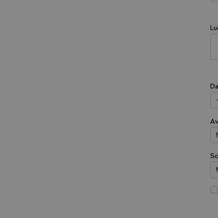
Lu
Da
Av
So