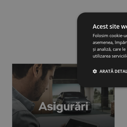
Acest site w
Folosim cookie-uri
asemenea, împărtă
și analiză, care l
utilizarea servicii
ARATĂ DETAL
Asigurări