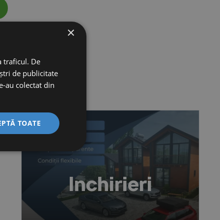
×
 traficul. De
tri de publicitate
le-au colectat din
EPTĂ TOATE
Inchirieri